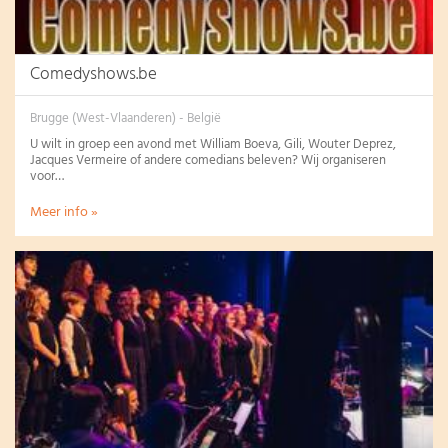
Comedyshows.be
Brugge (West-Vlaanderen) - België
U wilt in groep een avond met William Boeva, Gili, Wouter Deprez,
Jacques Vermeire of andere comedians beleven? Wij organiseren
voor…
Meer info »