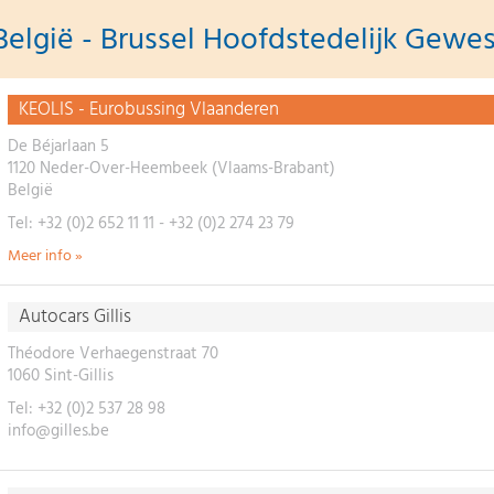
België - Brussel Hoofdstedelijk Gewes
KEOLIS - Eurobussing Vlaanderen
De Béjarlaan 5
1120 Neder-Over-Heembeek (Vlaams-Brabant)
België
Tel: +32 (0)2 652 11 11 - +32 (0)2 274 23 79
Meer info »
Autocars Gillis
Théodore Verhaegenstraat 70
1060 Sint-Gillis
Tel: +32 (0)2 537 28 98
info@gilles.be