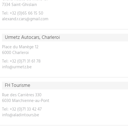
7334 Saint-Ghislain
Tel: +32 (0)65 66 15 50
alexand.r.cars@gmail.com
Urmetz Autocars, Charleroi
Place du Manège 12
6000 Charleroi
Tel: +32 (0)71 31 61 78
info@urmetz.be
FH Tourisme
Rue des Carrières 330
6030 Marchienne-au-Pont
Tel: +32 (0)71 33 42 47
info@aladintours.be