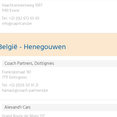
Haachtsesteenweg 1097
1140 Evere
Tel: +32 (0)2 672 65 65
info@capricars.be
België - Henegouwen
Coach Partners, Dottignies
Frankrijkstraat 161
7711 Dottignies
Tel: +32 (0)56 50 91 21
hainaut@coach-partners.be
Alexand'r Cars
Grand Route de Mons 137