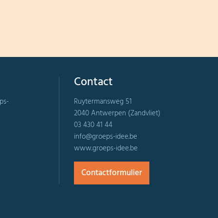
Contact
ps-
Ruytermansweg 51
2040 Antwerpen (Zandvliet)
03 430 41 44
info@groeps-idee.be
www.groeps-idee.be
Contactformulier