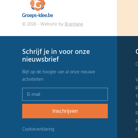
© 2026 - Website by
Brainlane
Schrijf je in voor onze
nieuwsbrief
O
Blijf op de hoogte van al onze nieuwe
activiteiten
V
R
T
b
R
S
Cookieverklaring
F