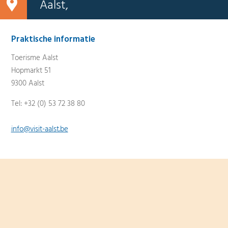
Aalst,
Praktische informatie
Toerisme Aalst
Hopmarkt 51
9300 Aalst
Tel: +32 (0) 53 72 38 80
info@visit-aalst.be