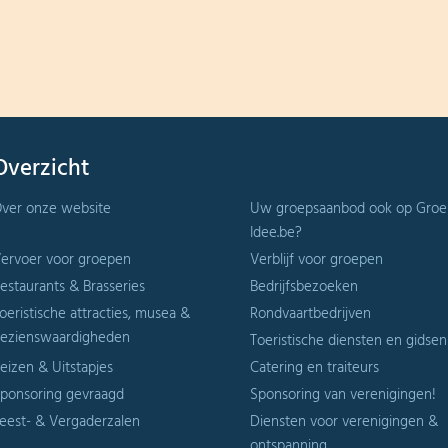
Overzicht
ver onze website
Uw groepsaanbod ook op Groe
Idee.be?
ervoer voor groepen
Verblijf voor groepen
estaurants & Brasseries
Bedrijfsbezoeken
oeristische attracties, musea &
Rondvaartbedrijven
ezienswaardigheden
Toeristische diensten en gidsen
eizen & Uitstapjes
Catering en traiteurs
ponsoring gevraagd
Sponsoring van verenigingen!
eest- & Vergaderzalen
Diensten voor verenigingen &
ontspanning