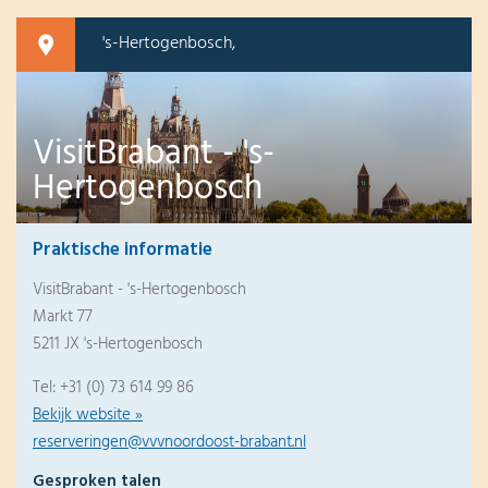
's-Hertogenbosch,
VisitBrabant - 's-
Hertogenbosch
Praktische informatie
VisitBrabant - 's-Hertogenbosch
Markt 77
5211 JX 's-Hertogenbosch
Tel: +31 (0) 73 614 99 86
Bekijk website »
reserveringen@vvvnoordoost-brabant.nl
Gesproken talen