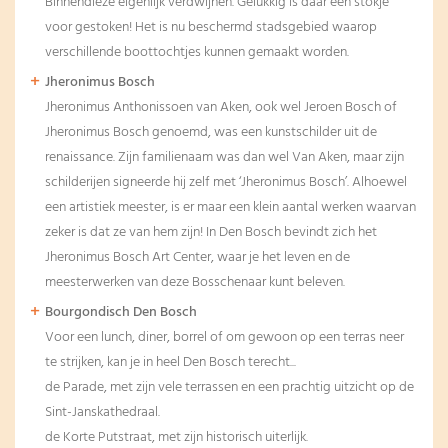
Binnendieze eigenlijk verdwijnen. Gelukkig is daar een stokje
voor gestoken! Het is nu beschermd stadsgebied waarop
verschillende boottochtjes kunnen gemaakt worden.
Jheronimus Bosch
Jheronimus Anthonissoen van Aken, ook wel Jeroen Bosch of
Jheronimus Bosch genoemd, was een kunstschilder uit de
renaissance. Zijn familienaam was dan wel Van Aken, maar zijn
schilderijen signeerde hij zelf met ‘Jheronimus Bosch’. Alhoewel
een artistiek meester, is er maar een klein aantal werken waarvan
zeker is dat ze van hem zijn! In Den Bosch bevindt zich het
Jheronimus Bosch Art Center, waar je het leven en de
meesterwerken van deze Bosschenaar kunt beleven.
Bourgondisch Den Bosch
Voor een lunch, diner, borrel of om gewoon op een terras neer
te strijken, kan je in heel Den Bosch terecht...
de Parade, met zijn vele terrassen en een prachtig uitzicht op de
Sint-Janskathedraal.
de Korte Putstraat, met zijn historisch uiterlijk.