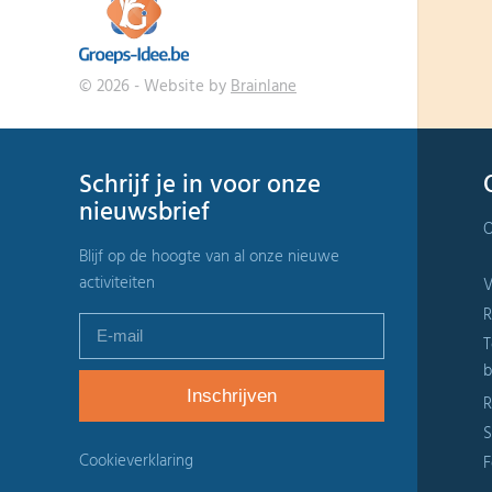
© 2026 - Website by
Brainlane
Schrijf je in voor onze
nieuwsbrief
O
Blijf op de hoogte van al onze nieuwe
activiteiten
V
R
T
b
R
S
Cookieverklaring
F