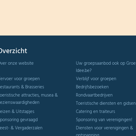
Overzicht
ver onze website
Uw groepsaanbod ook op Groe
Idee.be?
ervoer voor groepen
Verblijf voor groepen
estaurants & Brasseries
Bedrijfsbezoeken
oeristische attracties, musea &
Rondvaartbedrijven
ezienswaardigheden
Toeristische diensten en gidsen
eizen & Uitstapjes
Catering en traiteurs
ponsoring gevraagd
Sponsoring van verenigingen!
eest- & Vergaderzalen
Diensten voor verenigingen &
ontspanning