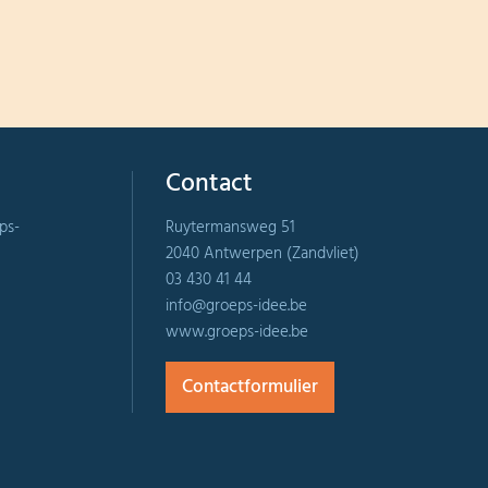
Contact
ps-
Ruytermansweg 51
2040 Antwerpen (Zandvliet)
03 430 41 44
info@groeps-idee.be
www.groeps-idee.be
Contactformulier