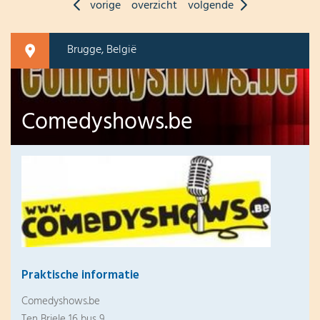
vorige
overzicht
volgende
Brugge, België
Comedyshows.be
Praktische informatie
Comedyshows.be
Ten Briele 16 bus 9