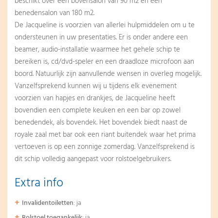
beschikt over een bovensalon van 90 m2 en een
benedensalon van 180 m2.
De Jacqueline is voorzien van allerlei hulpmiddelen om u te
ondersteunen in uw presentaties. Er is onder andere een
beamer, audio-installatie waarmee het gehele schip te
bereiken is, cd/dvd-speler en een draadloze microfoon aan
boord. Natuurlijk zijn aanvullende wensen in overleg mogelijk.
Vanzelfsprekend kunnen wij u tijdens elk evenement
voorzien van hapjes en drankjes, de Jacqueline heeft
bovendien een complete keuken en een bar op zowel
benedendek, als bovendek. Het bovendek biedt naast de
royale zaal met bar ook een riant buitendek waar het prima
vertoeven is op een zonnige zomerdag. Vanzelfsprekend is
dit schip volledig aangepast voor rolstoelgebruikers.
Extra info
Invalidentoiletten
: ja
Rolstoel toegankelijk
: ja