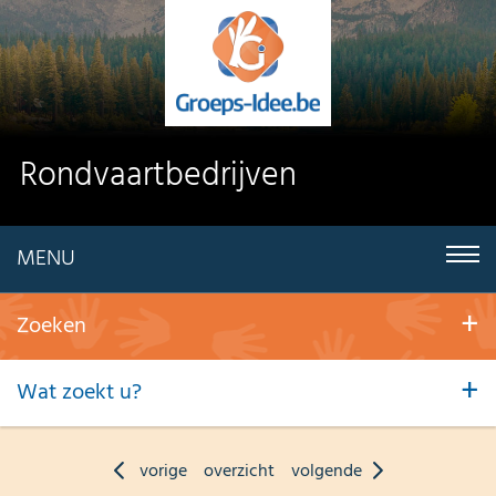
Rondvaartbedrijven
MENU
Zoeken
Wat zoekt u?
vorige
overzicht
volgende