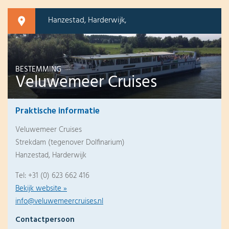
Hanzestad, Harderwijk,
BESTEMMING
Veluwemeer Cruises
Praktische informatie
Veluwemeer Cruises
Strekdam (tegenover Dolfinarium)
Hanzestad, Harderwijk
Tel: +31 (0) 623 662 416
Bekijk website »
info@veluwemeercruises.nl
Contactpersoon