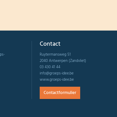
Contact
ps-
Ruytermansweg 51
2040 Antwerpen (Zandvliet)
03 430 41 44
info@groeps-idee.be
www.groeps-idee.be
Contactformulier