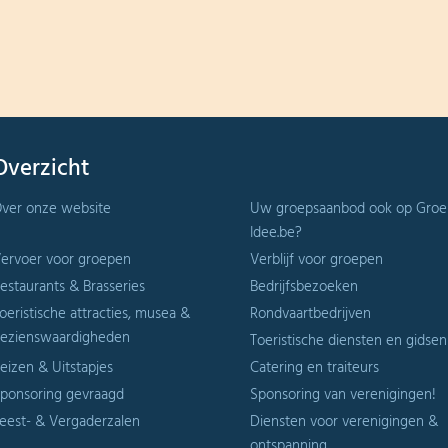
Overzicht
ver onze website
Uw groepsaanbod ook op Groe
Idee.be?
ervoer voor groepen
Verblijf voor groepen
estaurants & Brasseries
Bedrijfsbezoeken
oeristische attracties, musea &
Rondvaartbedrijven
ezienswaardigheden
Toeristische diensten en gidsen
eizen & Uitstapjes
Catering en traiteurs
ponsoring gevraagd
Sponsoring van verenigingen!
eest- & Vergaderzalen
Diensten voor verenigingen &
ontspanning