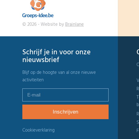
© 2026 - Website by
Brainlane
Schrijf je in voor onze
nieuwsbrief
O
Blijf op de hoogte van al onze nieuwe
activiteiten
V
R
T
b
R
S
Cookieverklaring
F