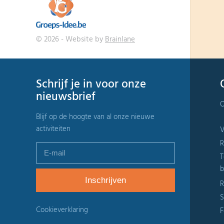
© 2026 - Website by
Brainlane
Schrijf je in voor onze
nieuwsbrief
O
Blijf op de hoogte van al onze nieuwe
activiteiten
V
R
T
b
R
S
Cookieverklaring
F