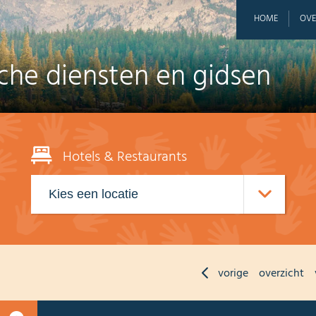
HOME
OVE
sche diensten en gidsen
Hotels & Restaurants
vorige
overzicht