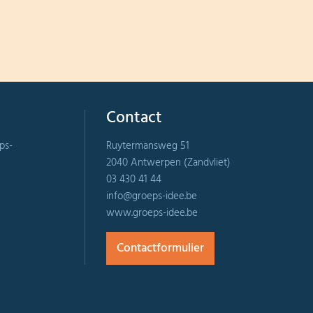
Contact
ps-
Ruytermansweg 51
2040 Antwerpen (Zandvliet)
03 430 41 44
info@groeps-idee.be
www.groeps-idee.be
Contactformulier