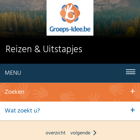
Reizen & Uitstapjes
MENU
Zoeken
Wat zoekt u?
overzicht
volgende