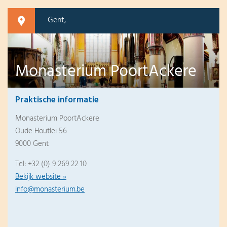
Gent,
Monasterium PoortAckere
Praktische informatie
Monasterium PoortAckere
Oude Houtlei 56
9000 Gent
Tel: +32 (0) 9 269 22 10
Bekijk website »
info@monasterium.be