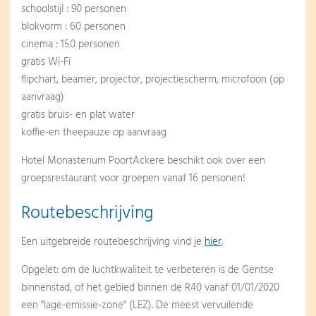
schoolstijl : 90 personen
blokvorm : 60 personen
cinema : 150 personen
gratis Wi-Fi
flipchart, beamer, projector, projectiescherm, microfoon (op
aanvraag)
gratis bruis- en plat water
koffie-en theepauze op aanvraag
Hotel Monasterium PoortAckere beschikt ook over een
groepsrestaurant voor groepen vanaf 16 personen!
Routebeschrijving
Een uitgebreide routebeschrijving vind je
hier
.
Opgelet: om de luchtkwaliteit te verbeteren is de Gentse
binnenstad, of het gebied binnen de R40 vanaf 01/01/2020
een "lage-emissie-zone" (LEZ). De meest vervuilende