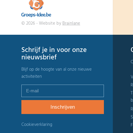
© 2026 - Website by
Brainlane
Schrijf je in voor onze
nieuwsbrief
O
Blijf op de hoogte van al onze nieuwe
activiteiten
V
R
T
b
R
S
Cookieverklaring
F