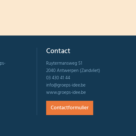
Contact
ps-
Ruytermansweg 51
2040 Antwerpen (Zandvliet)
03 430 41 44
info@groeps-idee.be
www.groeps-idee.be
Contactformulier