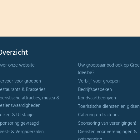
Overzicht
ver onze website
Uw groepsaanbod ook op Groe
Idee.be?
ervoer voor groepen
Verblijf voor groepen
estaurants & Brasseries
Bedrijfsbezoeken
oeristische attracties, musea &
Rondvaartbedrijven
ezienswaardigheden
Toeristische diensten en gidsen
eizen & Uitstapjes
Catering en traiteurs
ponsoring gevraagd
Sponsoring van verenigingen!
eest- & Vergaderzalen
Diensten voor verenigingen &
ontspanning