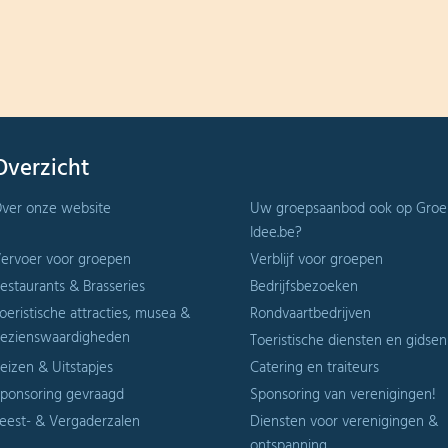
Overzicht
ver onze website
Uw groepsaanbod ook op Groe
Idee.be?
ervoer voor groepen
Verblijf voor groepen
estaurants & Brasseries
Bedrijfsbezoeken
oeristische attracties, musea &
Rondvaartbedrijven
ezienswaardigheden
Toeristische diensten en gidsen
eizen & Uitstapjes
Catering en traiteurs
ponsoring gevraagd
Sponsoring van verenigingen!
eest- & Vergaderzalen
Diensten voor verenigingen &
ontspanning