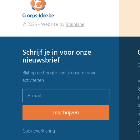
© 2026 - Website by
Brainlane
Schrijf je in voor onze
nieuwsbrief
O
Blijf op de hoogte van al onze nieuwe
activiteiten
V
R
T
b
R
S
Cookieverklaring
F