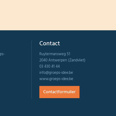
Contact
ps-
Ruytermansweg 51
2040 Antwerpen (Zandvliet)
03 430 41 44
info@groeps-idee.be
www.groeps-idee.be
Contactformulier