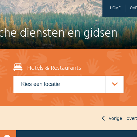
HOME
OVE
sche diensten en gidsen
Hotels & Restaurants
vorige
over