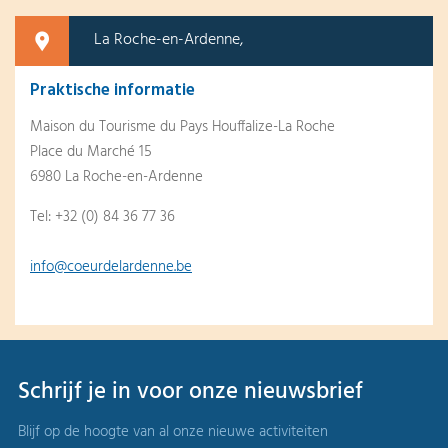
La Roche-en-Ardenne,
Praktische informatie
Maison du Tourisme du Pays Houffalize-La Roche
Place du Marché 15
6980 La Roche-en-Ardenne
Tel: +32 (0) 84 36 77 36
info@coeurdelardenne.be
Schrijf je in voor onze nieuwsbrief
Blijf op de hoogte van al onze nieuwe activiteiten