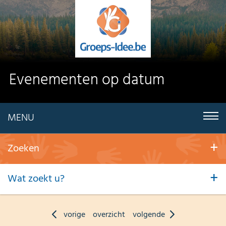
Evenementen op datum
MENU
Zoeken
Wat zoekt u?
vorige
overzicht
volgende