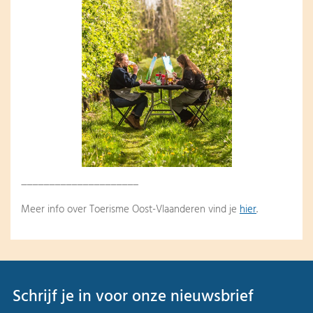
_____________________
Meer info over Toerisme Oost-Vlaanderen vind je
hier
.
Schrijf je in voor onze nieuwsbrief