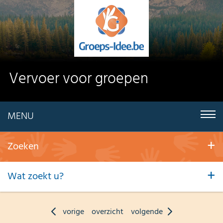
Vervoer voor groepen
MENU
Zoeken
Wat zoekt u?
vorige
overzicht
volgende