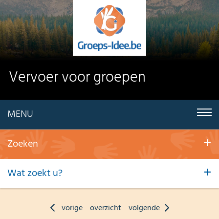
Vervoer voor groepen
MENU
Zoeken
Wat zoekt u?
vorige
overzicht
volgende