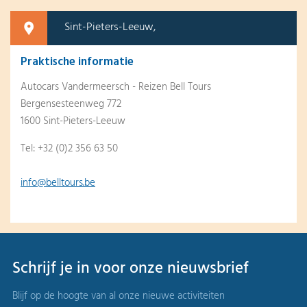
Sint-Pieters-Leeuw,
Praktische informatie
Autocars Vandermeersch - Reizen Bell Tours
Bergensesteenweg 772
1600 Sint-Pieters-Leeuw
Tel: +32 (0)2 356 63 50
info@belltours.be
Schrijf je in voor onze nieuwsbrief
Blijf op de hoogte van al onze nieuwe activiteiten