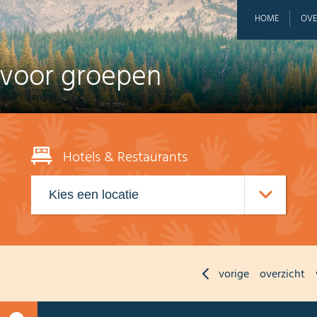
HOME
OVE
 voor groepen
Hotels & Restaurants
vorige
overzicht