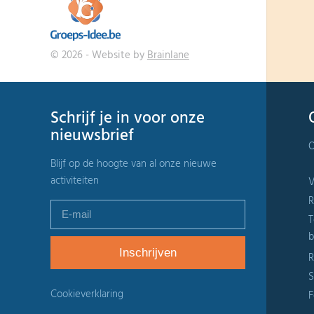
© 2026 - Website by
Brainlane
Schrijf je in voor onze
nieuwsbrief
O
Blijf op de hoogte van al onze nieuwe
activiteiten
V
R
T
b
R
S
Cookieverklaring
F