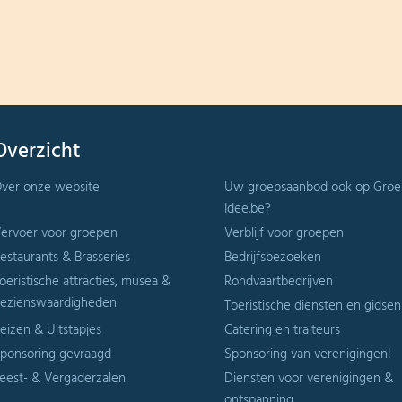
Overzicht
ver onze website
Uw groepsaanbod ook op Groe
Idee.be?
ervoer voor groepen
Verblijf voor groepen
estaurants & Brasseries
Bedrijfsbezoeken
oeristische attracties, musea &
Rondvaartbedrijven
ezienswaardigheden
Toeristische diensten en gidsen
eizen & Uitstapjes
Catering en traiteurs
ponsoring gevraagd
Sponsoring van verenigingen!
eest- & Vergaderzalen
Diensten voor verenigingen &
ontspanning