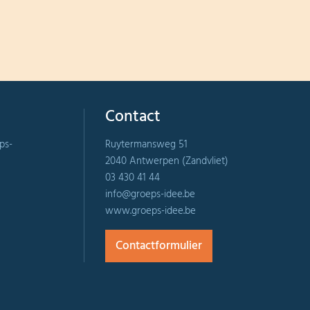
Contact
ps-
Ruytermansweg 51
2040 Antwerpen (Zandvliet)
03 430 41 44
info@groeps-idee.be
www.groeps-idee.be
Contactformulier