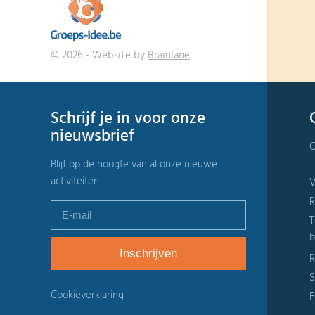
© 2026 - Website by
Brainlane
Schrijf je in voor onze
nieuwsbrief
O
Blijf op de hoogte van al onze nieuwe
activiteiten
V
R
T
b
R
S
Cookieverklaring
F