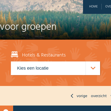
HOME
OVE
 voor groepen
Hotels & Restaurants
vorige
overzicht