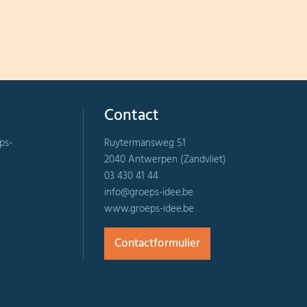
Contact
ps-
Ruytermansweg 51
2040 Antwerpen (Zandvliet)
03 430 41 44
info@groeps-idee.be
www.groeps-idee.be
Contactformulier