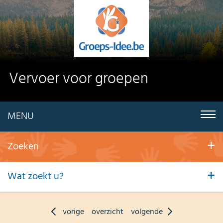
Vervoer voor groepen
MENU
Zoeken
Wat zoekt u?
vorige
overzicht
volgende