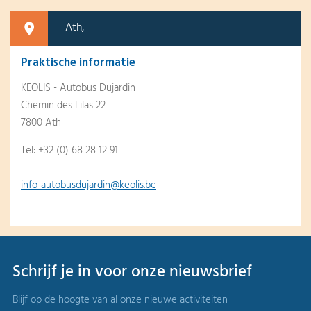
Ath,
Praktische informatie
KEOLIS - Autobus Dujardin
Chemin des Lilas 22
7800 Ath
Tel: +32 (0) 68 28 12 91
info-autobusdujardin@keolis.be
Schrijf je in voor onze nieuwsbrief
Blijf op de hoogte van al onze nieuwe activiteiten