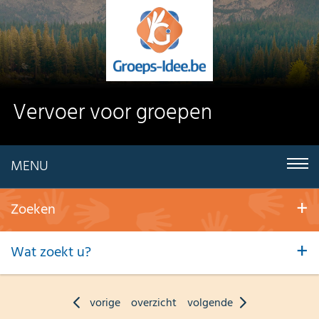
Vervoer voor groepen
MENU
Zoeken
Wat zoekt u?
vorige
overzicht
volgende