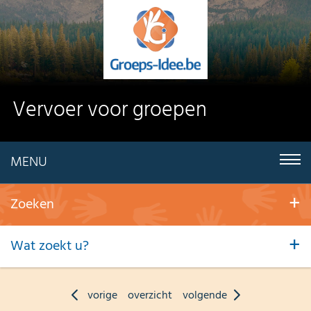
Vervoer voor groepen
MENU
Zoeken
Wat zoekt u?
vorige
overzicht
volgende