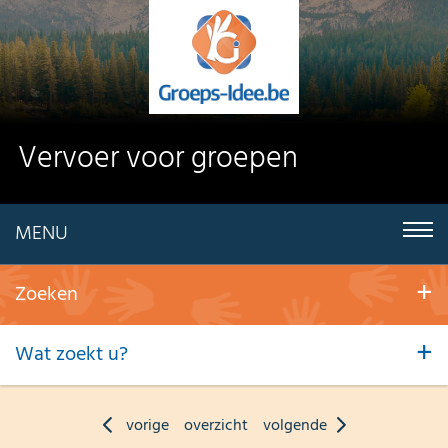
Vervoer voor groepen
MENU
Zoeken
Wat zoekt u?
vorige
overzicht
volgende