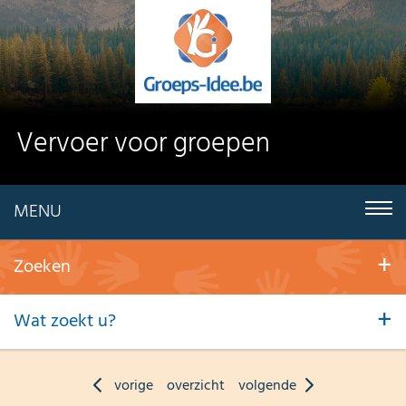
Vervoer voor groepen
MENU
Zoeken
Wat zoekt u?
vorige
overzicht
volgende