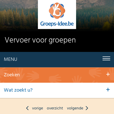
Vervoer voor groepen
MENU
Zoeken
Wat zoekt u?
vorige
overzicht
volgende