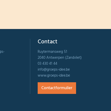
Contact
ps-
Ruytermansweg 51
2040 Antwerpen (Zandvliet)
03 430 41 44
info@groeps-idee.be
www.groeps-idee.be
Contactformulier