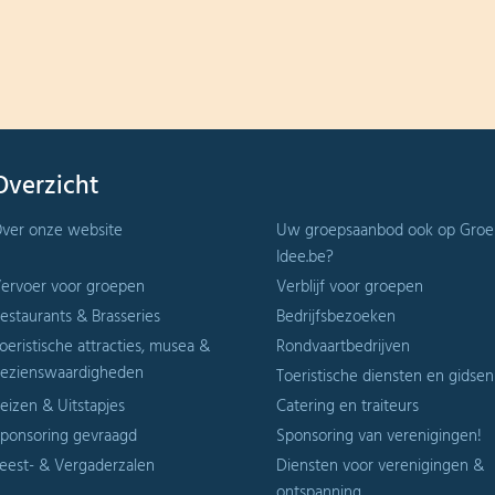
Overzicht
ver onze website
Uw groepsaanbod ook op Groe
Idee.be?
ervoer voor groepen
Verblijf voor groepen
estaurants & Brasseries
Bedrijfsbezoeken
oeristische attracties, musea &
Rondvaartbedrijven
ezienswaardigheden
Toeristische diensten en gidsen
eizen & Uitstapjes
Catering en traiteurs
ponsoring gevraagd
Sponsoring van verenigingen!
eest- & Vergaderzalen
Diensten voor verenigingen &
ontspanning