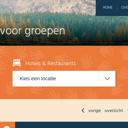
HOME
OVE
 voor groepen
Hotels & Restaurants
vorige
overzicht