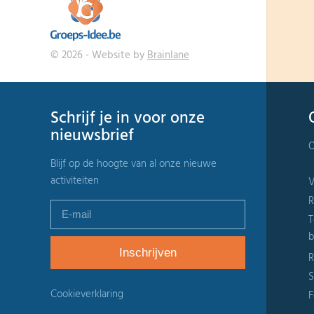
© 2026 - Website by
Brainlane
Schrijf je in voor onze
nieuwsbrief
O
Blijf op de hoogte van al onze nieuwe
activiteiten
V
R
T
b
R
S
Cookieverklaring
F