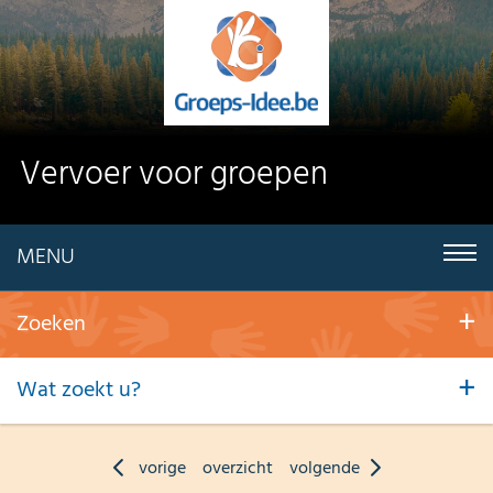
Vervoer voor groepen
MENU
Zoeken
Wat zoekt u?
vorige
overzicht
volgende