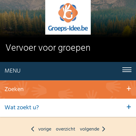
Vervoer voor groepen
MENU
Zoeken
Wat zoekt u?
vorige
overzicht
volgende