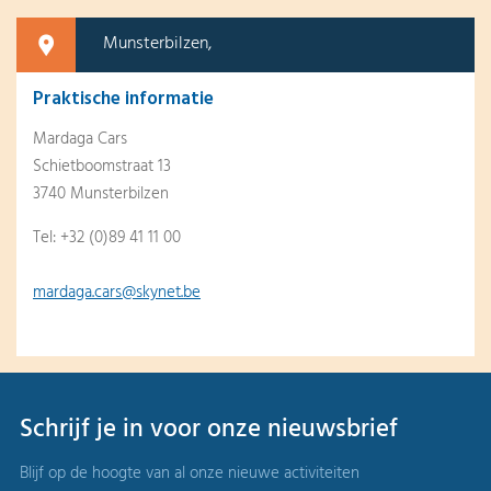
Munsterbilzen,
Praktische informatie
Mardaga Cars
Schietboomstraat 13
3740 Munsterbilzen
Tel: +32 (0)89 41 11 00
mardaga.cars@skynet.be
Schrijf je in voor onze nieuwsbrief
Blijf op de hoogte van al onze nieuwe activiteiten