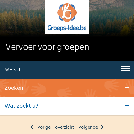
Vervoer voor groepen
MENU
Zoeken
Wat zoekt u?
vorige
overzicht
volgende