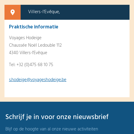
Villers-l'Evêque,
Praktische informatie
Voyages Hodeige
Chaussée Noël Ledouble 112
4340 Villers-l'Evêque
Tel: +32 (0)475 68 10 75
s.hodeige@voyageshodeige.be
Schrijf je in voor onze nieuwsbrief
Blijf op de hoogte van al onze nieuwe activiteiten