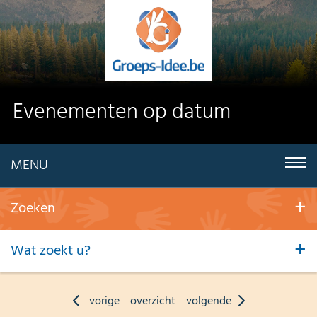
Evenementen op datum
MENU
Zoeken
Wat zoekt u?
vorige
overzicht
volgende