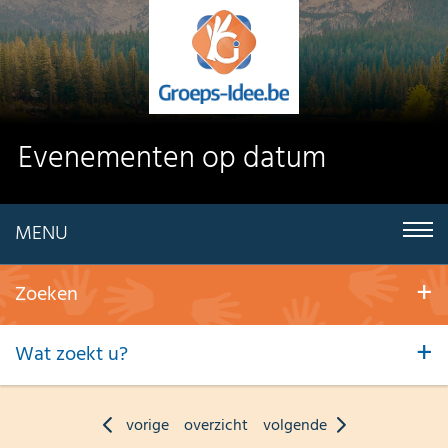
Evenementen op datum
MENU
Zoeken
Wat zoekt u?
vorige
overzicht
volgende