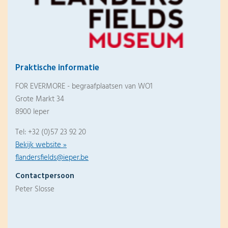
Praktische informatie
FOR EVERMORE - begraafplaatsen van WO1
Grote Markt 34
8900 Ieper
Tel: +32 (0)57 23 92 20
Bekijk website »
flandersfields@ieper.be
Contactpersoon
Peter Slosse