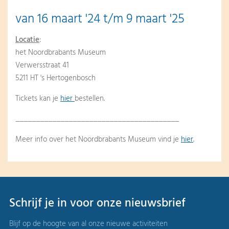
van 16 maart '24 t/m 9 maart '25
Locatie
:
het Noordbrabants Museum
Verwersstraat 41
5211 HT 's Hertogenbosch
Tickets kan je
hier
bestellen.
________________________________________
Meer info over het Noordbrabants Museum vind je
hier
.
Schrijf je in voor onze nieuwsbrief
Blijf op de hoogte van al onze nieuwe activiteiten