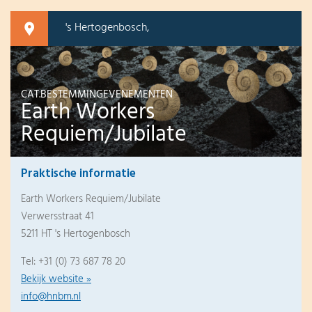
's Hertogenbosch,
CAT.BESTEMMINGEVENEMENTEN
Earth Workers
Requiem/Jubilate
Praktische informatie
Earth Workers Requiem/Jubilate
Verwersstraat 41
5211 HT 's Hertogenbosch
Tel: +31 (0) 73 687 78 20
Bekijk website »
info@hnbm.nl