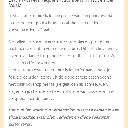
Earth Workers Requiem/Jubilate i.s.m. November
Music
bestaat uit een muzikale compositie van componist Micha
Hamel en een grootschalige installatie van beeldend
kunstenaar Jonas Staal.
Niet alleen mensen werken, maar ook dieren, planten en
bacteriën verrichten vormen van arbeid. Dit collectieve werk
levert over lange tijdsperioden een leefbare biosfeer op. We
zijn allemaal ‘Aardwerkers’.
In deze tentoonstelling en muzikale performance hoor je
fossiele geluiden, echo’s uit de diepe aardse geschiedenis
met daar bovenop menselijke geluiden als schreeuwen,
klagen en juichen. Je ziet een installatie van fossiele vormen
verspreid door de ruimte.
Het publiek wordt dus uitgenodigd plaats te nemen in een
tijdslandschap waar diep verleden en diepe toekomst
elkaar raken.