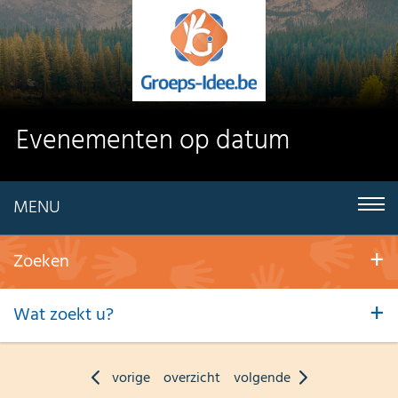
Evenementen op datum
MENU
Zoeken
Wat zoekt u?
vorige
overzicht
volgende