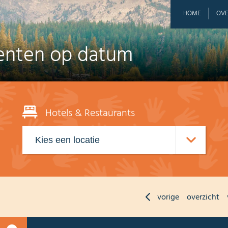
HOME
OVE
nten op datum
Hotels & Restaurants
vorige
overzicht