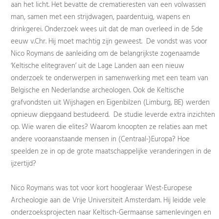
aan het licht. Het bevatte de crematieresten van een volwassen
man, samen met een strijdwagen, paardentuig, wapens en
drinkgerei. Onderzoek wees uit dat de man overleed in de 5de
eeuw v.Chr. Hij moet machtig zijn geweest. De vondst was voor
Nico Roymans de aanleiding om de belangrijkste zogenaamde
‘Keltische elitegraven’ uit de Lage Landen aan een nieuw
onderzoek te onderwerpen in samenwerking met een team van
Belgische en Nederlandse archeologen. Ook de Keltische
grafvondsten uit Wijshagen en Eigenbilzen (Limburg, BE) werden
opnieuw diepgaand bestudeerd. De studie leverde extra inzichten
op. Wie waren die elites? Waarom knoopten ze relaties aan met
andere vooraanstaande mensen in (Centraal-)Europa? Hoe
speelden ze in op de grote maatschappelijke veranderingen in de
ijzertijd?
Nico Roymans was tot voor kort hoogleraar West-Europese
Archeologie aan de Vrije Universiteit Amsterdam. Hij leidde vele
onderzoeksprojecten naar Keltisch-Germaanse samenlevingen en