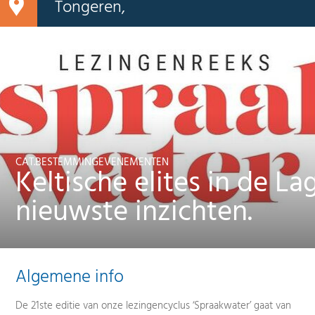
Tongeren,
CAT.BESTEMMINGEVENEMENTEN
Keltische elites in de L
nieuwste inzichten.
Algemene info
De 21ste editie van onze lezingencyclus ‘Spraakwater’ gaat van