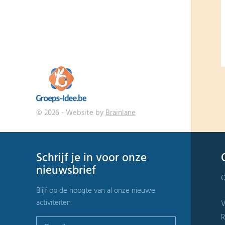
© 2026 - Website by
Brainlane
Schrijf je in voor onze
nieuwsbrief
O
Blijf op de hoogte van al onze nieuwe
activiteiten
V
R