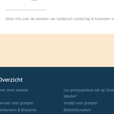
____________________
Meer info over de kastelen van Geldersch Landschap & Kasteelen v
Overzicht
ver onze website
Uw groepsaanbod ook op Groe
Idee.be?
ervoer voor groepen
Verblijf voor groepen
estaurants & Brasseries
Bedrijfsbezoeken