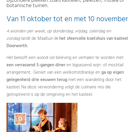
bijzondere plekken zoals kastelen, paleizen, musea of
botanische tuinen.
Van 11 oktober tot en met 10 november
4 avonden per week, op donderdag, vrijdag, zaterdag en
zondag
landt de Maaltuin
in het sfeervolle koetshuis van kasteel
Doorwerth
.
Het belooft een avond vol beleving en verhalen te worden met
een verrassend 5-gangen diner
en bijpassend wijn- of mocktail
arrangement. Geniet van een welkomstdrankje en
ga op eigen
gelegenheid drie eeuwen terug
met een wandeling door het
kasteel. Na deze verwondering volgt de culinaire reis die
geïnspireerd is op de omgeving en het kasteel.