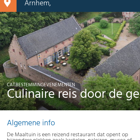
Arnhem,
CAT.BESTEMMINGEVENEMENTEN
Culinaire reis door de g
Algemene info
De Maaltuin is een reizend restaurant dat opent op