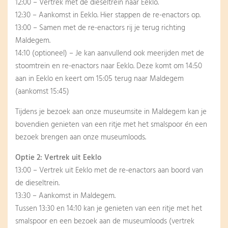
12:00 – Vertrek met de dieseltrein naar Eeklo.
12:30 – Aankomst in Eeklo. Hier stappen de re-enactors op.
13:00 – Samen met de re-enactors rij je terug richting
Maldegem.
14:10 (optioneel) – Je kan aanvullend ook meerijden met de
stoomtrein en re-enactors naar Eeklo. Deze komt om 14:50
aan in Eeklo en keert om 15:05 terug naar Maldegem
(aankomst 15:45)
Tijdens je bezoek aan onze museumsite in Maldegem kan je
bovendien genieten van een ritje met het smalspoor én een
bezoek brengen aan onze museumloods.
Optie 2: Vertrek uit Eeklo
13:00 – Vertrek uit Eeklo met de re-enactors aan boord van
de dieseltrein.
13:30 – Aankomst in Maldegem.
Tussen 13:30 en 14:10 kan je genieten van een ritje met het
smalspoor en een bezoek aan de museumloods (vertrek