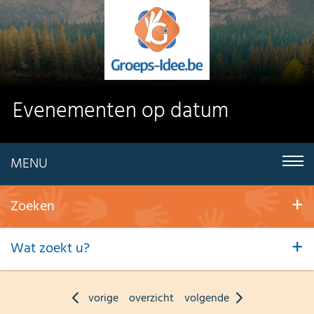
Evenementen op datum
MENU
Zoeken
Wat zoekt u?
vorige
overzicht
volgende