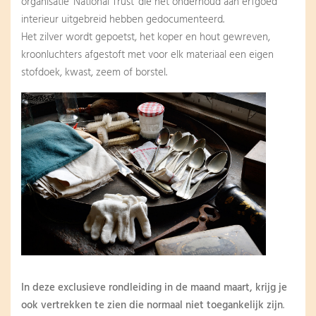
organisatie ‘National Trust’ die het onderhoud aan erfgoed
interieur uitgebreid hebben gedocumenteerd.
Het zilver wordt gepoetst, het koper en hout gewreven,
kroonluchters afgestoft met voor elk materiaal een eigen
stofdoek, kwast, zeem of borstel.
In deze exclusieve rondleiding in de maand maart, krijg je
ook vertrekken te zien die normaal niet toegankelijk zijn
.