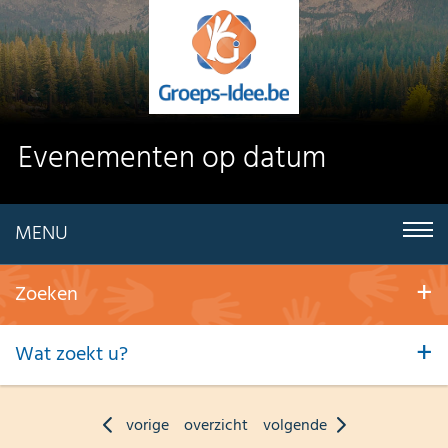
Evenementen op datum
MENU
Zoeken
Wat zoekt u?
vorige
overzicht
volgende