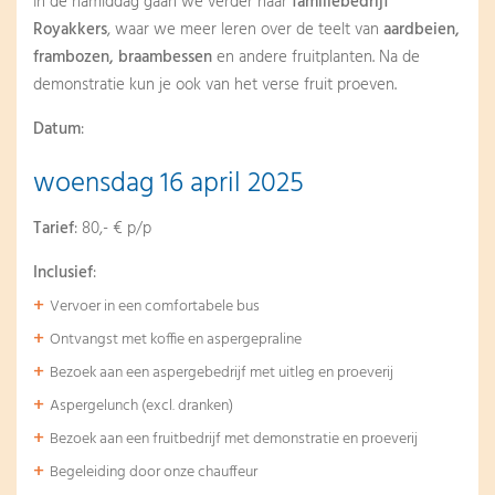
In de namiddag gaan we verder naar
familiebedrijf
Royakkers
, waar we meer leren over de teelt van
aardbeien,
frambozen, braambessen
en andere fruitplanten. Na de
demonstratie kun je ook van het verse fruit proeven.
Datum
:
woensdag 16 april 2025
Tarief
: 80,- € p/p
Inclusief
:
Vervoer in een comfortabele bus
Ontvangst met koffie en aspergepraline
Bezoek aan een aspergebedrijf met uitleg en proeverij
Aspergelunch (excl. dranken)
Bezoek aan een fruitbedrijf met demonstratie en proeverij
Begeleiding door onze chauffeur