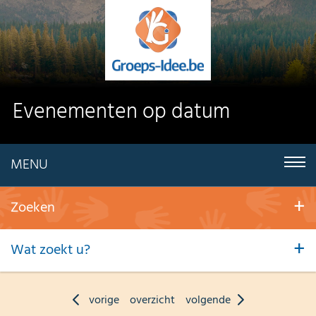
Evenementen op datum
MENU
Zoeken
Wat zoekt u?
vorige
overzicht
volgende