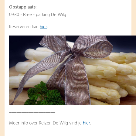
Opstapplaats
:
09:30 - Bree - parking De Wilg
Reserveren kan
hier
.
___________________
Meer info over Reizen De Wilg vind je
hier
.