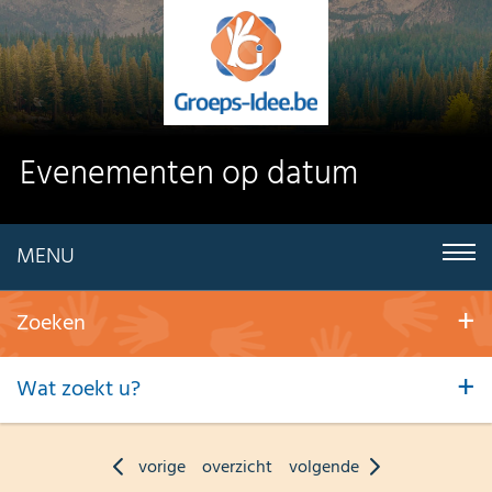
Evenementen op datum
MENU
Zoeken
Wat zoekt u?
vorige
overzicht
volgende