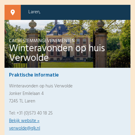
Laren,
CAT.BESTEMMINGEVENEMENTEN
Winteravonden op huis
Verwolde
Praktische informatie
Winteravonden op huis Verwolde
Jonker Emilelaan 4
7245 TL Laren
Tel: +31 (0)573 40 18 25
Bekijk website »
verwolde@glk.nl