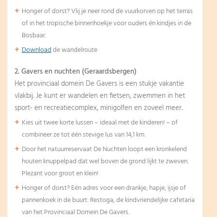
Honger of dorst? Vlij je neer rond de vuurkorven op het terras
of in het tropische binnenhoekje voor ouders én kindjes in de
Bosbaar.
Download
de wandelroute
2. Gavers en nuchten (Geraardsbergen)
Het provinciaal domein De Gavers is een stukje vakantie
vlakbij. Je kunt er wandelen en fietsen, zwemmen in het
sport- en recreatiecomplex, minigolfen en zoveel meer.
Kies uit twee korte lussen – ideaal met de kinderen! – of
combineer ze tot één stevige lus van 14,1 km.
Door het natuurreservaat De Nuchten loopt een kronkelend
houten knuppelpad dat wel boven de grond lijkt te zweven.
Plezant voor groot en klein!
Honger of dorst? Eén adres voor een drankje, hapje, ijsje of
pannenkoek in de buurt: Restoga, de kindvriendelijke cafetaria
van het Provinciaal Domein De Gavers.